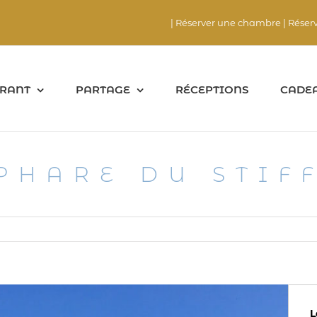
| Réserver une chambre
| Réser
RANT
PARTAGE
RÉCEPTIONS
CADE
PHARE DU STIF
L