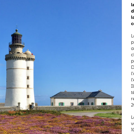
l
d
l
c
L
p
a
c
p
D
l
l
I
t
r
2
L
v
1