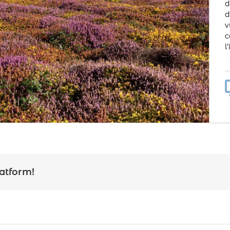
d
d
v
c
l
latform!