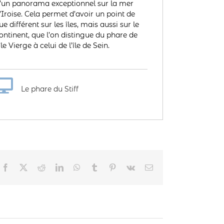
’un panorama exceptionnel sur la mer
’Iroise. Cela permet d’avoir un point de
ue différent sur les îles, mais aussi sur le
ontinent, que l’on distingue du phare de
’île Vierge à celui de l’île de Sein.
Le phare du Stiff
Facebook
Twitter
Reddit
LinkedIn
WhatsApp
Tumblr
Pinterest
Vk
Email