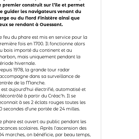
e premier construit sur l’île et permet
e guider les navigateurs venant du
arge ou du Nord Finistère ainsi que
eux se rendant à Ouessant.
e feu du phare est mis en service pour la
remière fois en 1700. Il fonctionne alors
u bois importé du continent et au
harbon, mais uniquement pendant la
ériode hivernale.
epuis 1978, la grande tour radar
’accompagne dans sa surveillance de
’entrée de la Manche.
l est aujourd’hui électrifié, automatisé et
élécontrôlé à partir du Créac’h. Il se
econnait à ses 2 éclats rouges toutes les
0 secondes d’une portée de 24 milles.
e phare est ouvert au public pendant les
acances scolaires. Après l’ascension des
04 marches, on bénéficie, par beau temps,