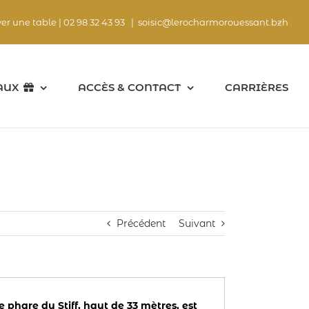
ver une table |
02 98 32 43 93
|
soisic@lerocharmorouessant.bzh
AUX
ACCÈS & CONTACT
CARRIÈRES
F
Précédent
Suivant
e phare du Stiff, haut de 33 mètres, est