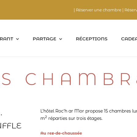
| Réserver une chambre
| Réser
RANT
PARTAGE
RÉCEPTIONS
CADE
ES CHAMBR
…
L’hôtel Roc’h ar Mor propose 15 chambres lu
2
m
réparties sur trois étages.
UFFLE
Au rez-de-chaussée