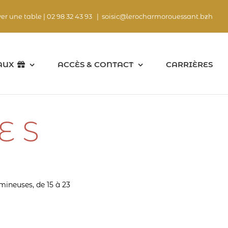
ver une table |
02 98 32 43 93
|
soisic@lerocharmorouessant.bzh
AUX
ACCÈS & CONTACT
CARRIÈRES
ES
mineuses, de 15 à 23