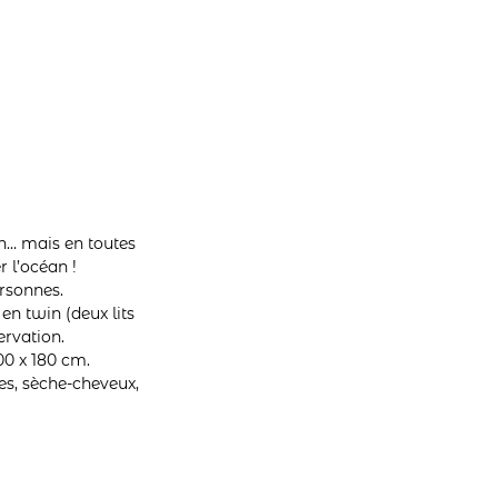
n… mais en toutes
 l’océan !
rsonnes.
n twin (deux lits
rvation.
00 x 180 cm.
tes, sèche-cheveux,