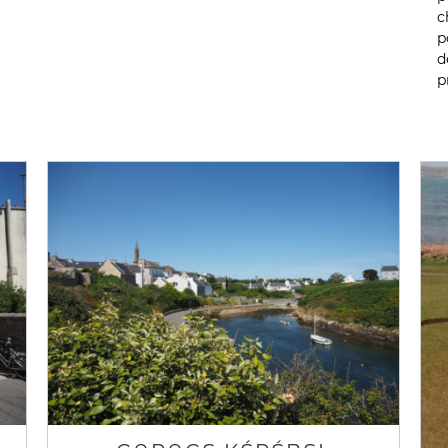
c
p
d
p