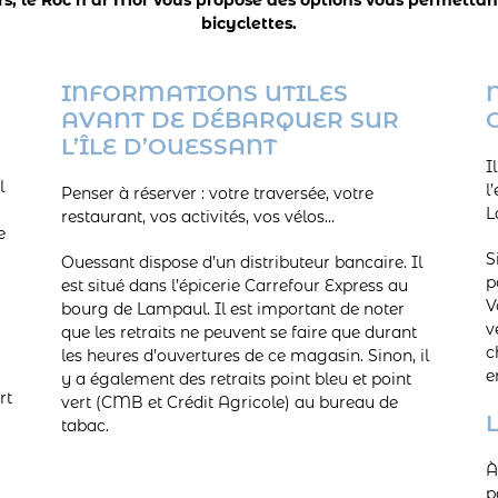
bicyclettes.
INFORMATIONS UTILES
AVANT DE DÉBARQUER SUR
L’ÎLE D’OUESSANT
I
l
l
Penser à réserver : votre traversée, votre
L
restaurant, vos activités, vos vélos…
e
S
Ouessant dispose d’un distributeur bancaire. Il
p
est situé dans l’épicerie Carrefour Express au
V
bourg de Lampaul. Il est important de noter
v
que les retraits ne peuvent se faire que durant
c
les heures d’ouvertures de ce magasin. Sinon, il
e
y a également des retraits point bleu et point
rt
vert (CMB et Crédit Agricole) au bureau de
tabac.
À
p