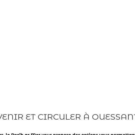
VENIR ET CIRCULER À OUESSAN
urs, le Roc’h ar Mor vous propose des options vous permettant 