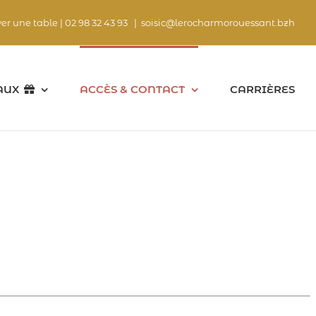
ver une table |
02 98 32 43 93
|
soisic@lerocharmorouessant.bzh
AUX
ACCÈS & CONTACT
CARRIÈRES