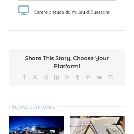
Centre d’étude du milieu d’Ouessant
Share This Story, Choose Your
Platform!
Facebook
Twitter
Reddit
LinkedIn
WhatsApp
Tumblr
Pinterest
Vk
Email
Projets connexes